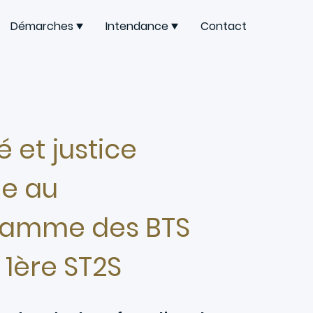
Démarches
Intendance
Contact
é et justice
le au
ramme des BTS
 1ère ST2S