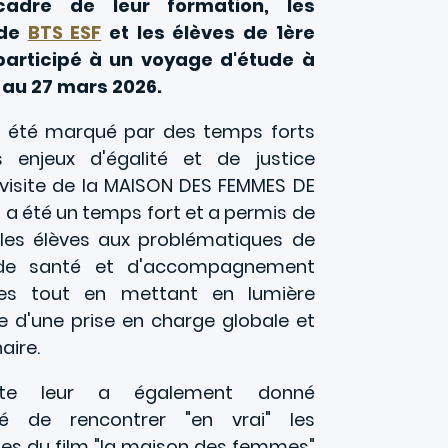
adre de leur formation, les
 de
BTS ESF
et les élèves de 1ère
articipé à un voyage d'étude à
5 au 27 mars 2026.
a été marqué par des temps forts
 enjeux d'égalité et de justice
 visite de la MAISON DES FEMMES DE
 a été un temps fort et a permis de
r les élèves aux problématiques de
, de santé et d'accompagnement
s tout en mettant en lumière
e d'une prise en charge globale et
naire.
site leur a également donné
ité de rencontrer "en vrai" les
es du film "la maison des femmes"