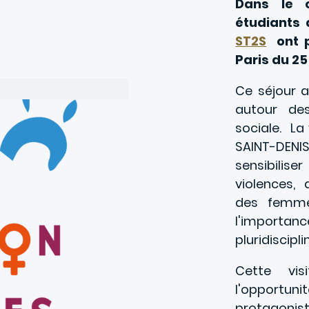
Dans le c
étudiants
ST2S
ont p
Paris du 2
Ce séjour 
autour des
sociale. La
SAINT-DENIS
sensibilise
violences
des femme
l'importanc
pluridiscipli
Cette vi
l'opportun
protagonist