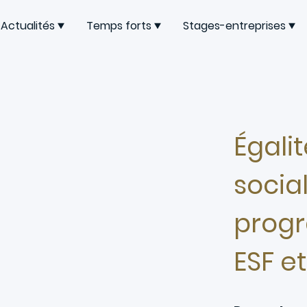
Actualités
Temps forts
Stages-entreprises
Égalit
socia
prog
ESF et