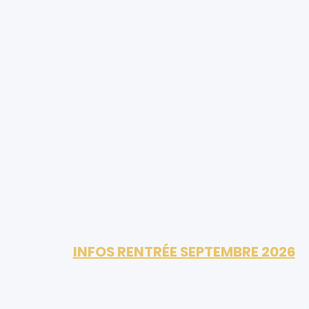
Actualités
Temps forts
Stages-entreprises
ycée Sidoine Apollinai
INFOS RENTRÉE SEPTEMBRE 2026
⚠️
⚠
Lycée d'enseignement général et technologique publ