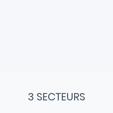
u coeur de la ville de Clermont-Ferrand, il s'articule autour d
3 SECTEURS