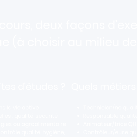
ours, deux façons d’ex
ue (à choisir au milieu d
tes d'études ?
Quels métiers
 la vie active
Technicien/ne quali
les : qualité, sécurité
Responsable qualité
ogies ou agroalimentaire
Animateur/trice QH
contrôle qualité, hygiène,
Contrôleur/euse qua