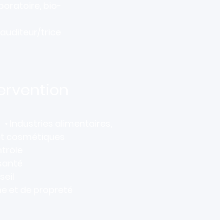
boratoire, bio-
, auditeur/trice
tervention
• Industries alimentaires,
t cosmétiques
trôle
santé
eil
ène et de propreté