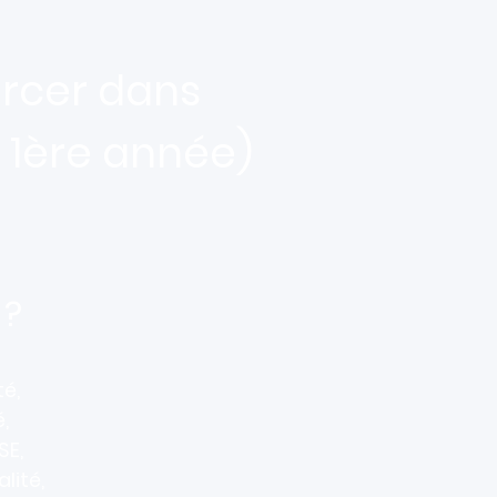
ercer dans
e 1ère année)
 ?
té,
,
SE,
lité,