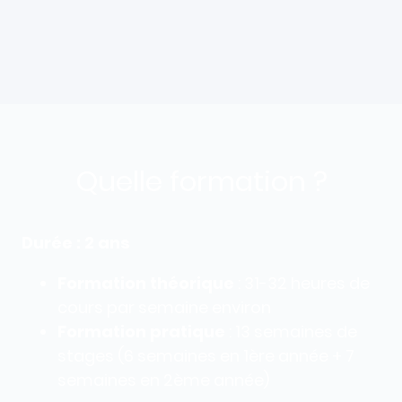
Quelle formation ?
Durée : 2 ans
Formation théorique
: 31-32 heures de
cours par semaine environ
Formation pratique
: 13 semaines de
stages (6 semaines en 1ère année + 7
semaines en 2ème année)