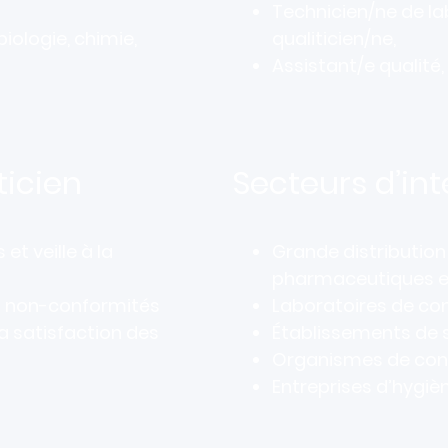
Technicien/ne de la
 biologie, chimie,
qualiticien/ne,
Assistant/e qualité
iticien
Secteurs d’in
et veille à la
Grande distribution 
pharmaceutiques e
es non-conformités
Laboratoires de con
la satisfaction des
Établissements de 
Organismes de cons
Entreprises d’hygi